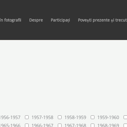
în fotografii
Despre
Participați
Povești prezente și trecu
1956-1957
1957-1958
1958-1959
1959-1960
1965-1966
1966-1967
1967-1968
1968-1969