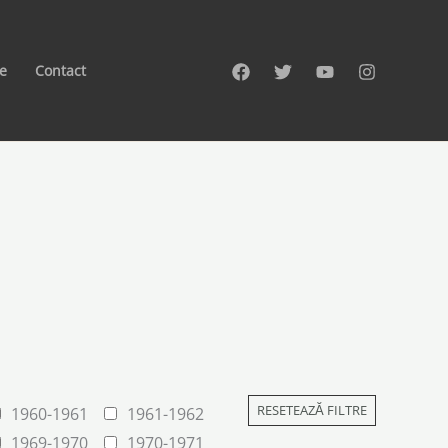
te
Contact
RESETEAZĂ FILTRE
1960-1961
1961-1962
1969-1970
1970-1971