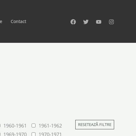
te
Contact
RESETEAZĂ FILTRE
1960-1961
1961-1962
1969-1970
1970-1971