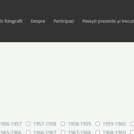
în fotografii
Despre
Participați
Povești prezente și trecu
1956-1957
1957-1958
1958-1959
1959-1960
1965-1966
1966-1967
1967-1968
1968-1969