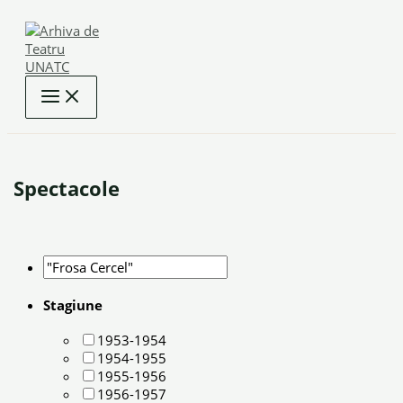
Skip
to
content
Spectacole
Stagiune
1953-1954
1954-1955
1955-1956
1956-1957