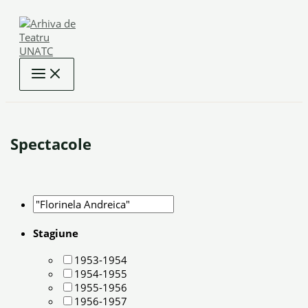
Skip
to
content
Spectacole
Stagiune
1953-1954
1954-1955
1955-1956
1956-1957