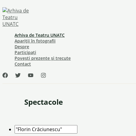
Skip
to
content
Arhiva de Teatru UNATC
Apariții în fotografii
Despre
Participați
Povești prezente și trecute
Contact
Spectacole