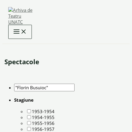
Skip
to
content
Spectacole
Stagiune
1953-1954
1954-1955
1955-1956
1956-1957