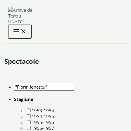
Skip
to
content
Spectacole
Stagiune
1953-1954
1954-1955
1955-1956
1956-1957