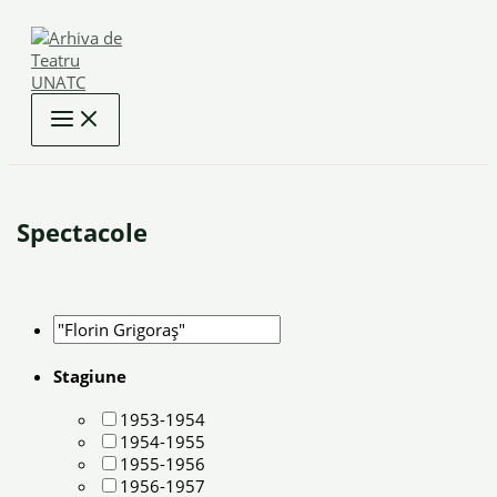
Skip
to
content
Spectacole
Stagiune
1953-1954
1954-1955
1955-1956
1956-1957