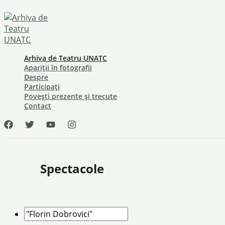
Skip
to
content
Arhiva de Teatru UNATC
Apariții în fotografii
Despre
Participați
Povești prezente și trecute
Contact
Spectacole