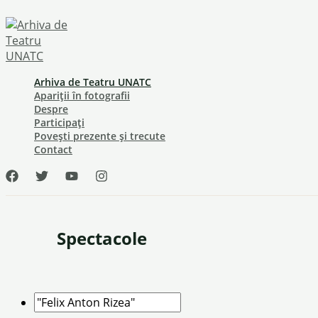
Skip
to
content
Arhiva de Teatru UNATC
Apariții în fotografii
Despre
Participați
Povești prezente și trecute
Contact
Spectacole