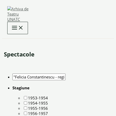
Skip
to
content
Spectacole
Stagiune
1953-1954
1954-1955
1955-1956
1956-1957