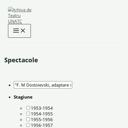
Skip
to
content
Spectacole
Stagiune
1953-1954
1954-1955
1955-1956
1956-1957