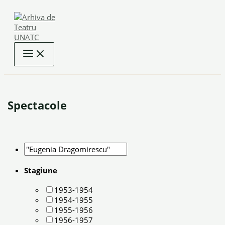
Skip
to
content
Spectacole
Stagiune
1953-1954
1954-1955
1955-1956
1956-1957