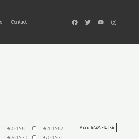
te
Contact
RESETEAZĂ FILTRE
1960-1961
1961-1962
1969-1970
1970-1971