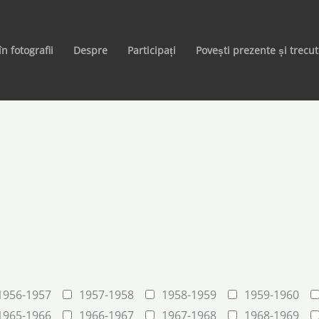
în fotografii
Despre
Participați
Povești prezente și trecu
1956-1957
1957-1958
1958-1959
1959-1960
1965-1966
1966-1967
1967-1968
1968-1969