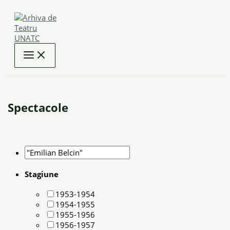
Skip
to
content
Spectacole
Stagiune
1953-1954
1954-1955
1955-1956
1956-1957