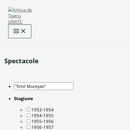
Skip
to
content
Spectacole
Stagiune
1953-1954
1954-1955
1955-1956
1956-1957