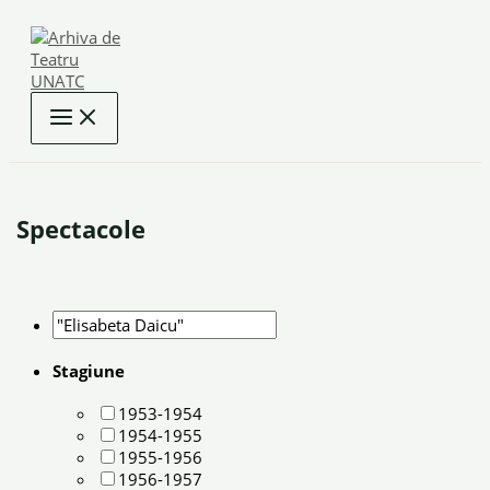
Skip
to
content
Spectacole
Stagiune
1953-1954
1954-1955
1955-1956
1956-1957