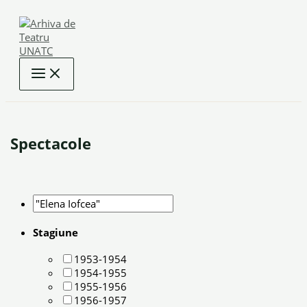
Skip
to
content
Spectacole
Stagiune
1953-1954
1954-1955
1955-1956
1956-1957