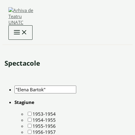
Skip
to
content
Spectacole
Stagiune
1953-1954
1954-1955
1955-1956
1956-1957