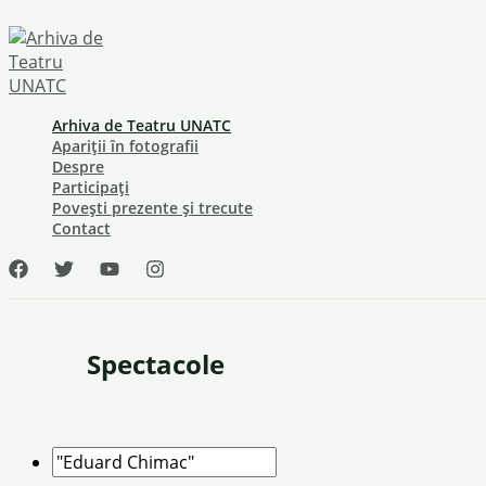
Skip
to
content
Arhiva de Teatru UNATC
Apariții în fotografii
Despre
Participați
Povești prezente și trecute
Contact
Spectacole