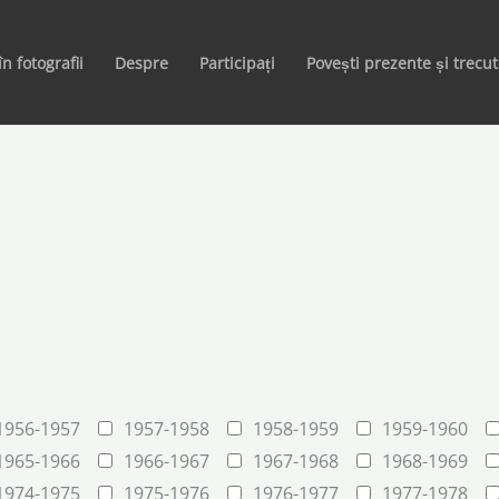
în fotografii
Despre
Participați
Povești prezente și trecu
1956-1957
1957-1958
1958-1959
1959-1960
1965-1966
1966-1967
1967-1968
1968-1969
1974-1975
1975-1976
1976-1977
1977-1978