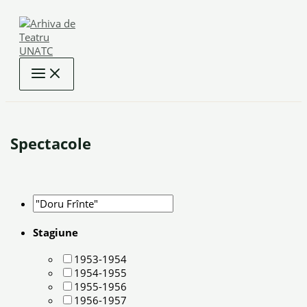
Skip
to
content
Spectacole
Stagiune
1953-1954
1954-1955
1955-1956
1956-1957