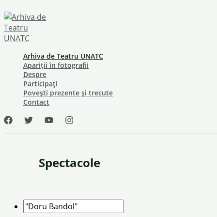
Skip
to
content
Arhiva de Teatru UNATC
Apariții în fotografii
Despre
Participați
Povești prezente și trecute
Contact
Spectacole