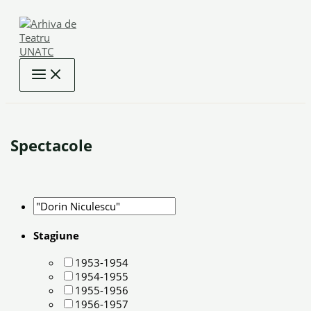
Skip
to
content
Spectacole
Stagiune
1953-1954
1954-1955
1955-1956
1956-1957