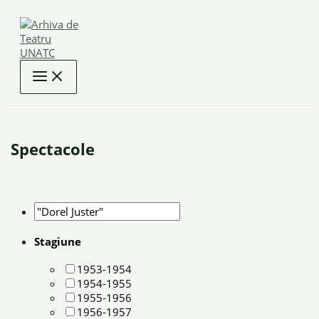
Skip
to
content
Spectacole
Stagiune
1953-1954
1954-1955
1955-1956
1956-1957