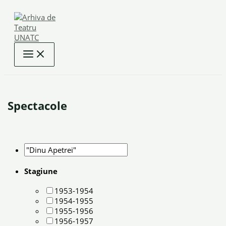
Skip
to
content
Spectacole
Stagiune
1953-1954
1954-1955
1955-1956
1956-1957