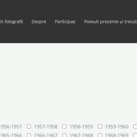
în fotografii
Despre
Participați
Povești prezente și trecu
1956-1957
1957-1958
1958-1959
1959-1960
1965-1966
1966-1967
1967-1968
1968-1969