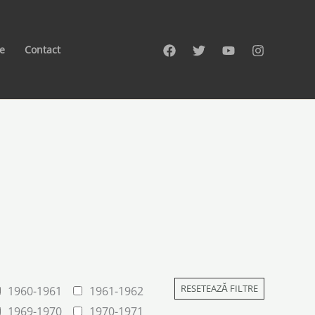
te
Contact
RESETEAZĂ FILTRE
1960-1961
1961-1962
1969-1970
1970-1971