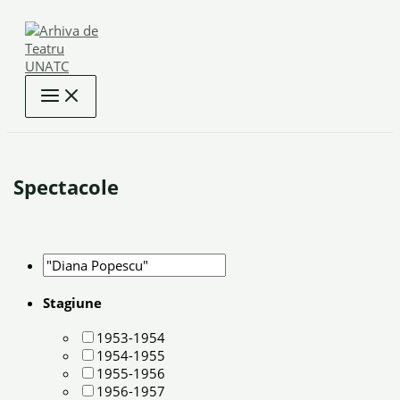
Skip
to
content
Spectacole
Stagiune
1953-1954
1954-1955
1955-1956
1956-1957