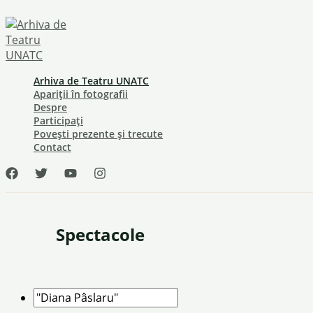
Skip
to
content
Arhiva de Teatru UNATC
Apariții în fotografii
Despre
Participați
Povești prezente și trecute
Contact
Spectacole