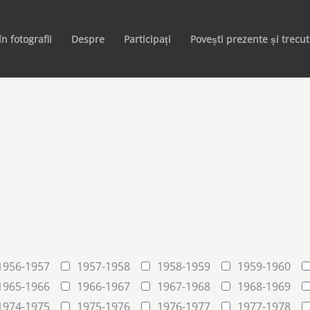
în fotografii
Despre
Participați
Povești prezente și trecu
1956-1957
1957-1958
1958-1959
1959-1960
1965-1966
1966-1967
1967-1968
1968-1969
1974-1975
1975-1976
1976-1977
1977-1978