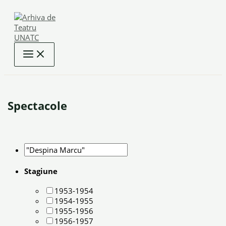
Skip
to
content
Spectacole
Stagiune
1953-1954
1954-1955
1955-1956
1956-1957