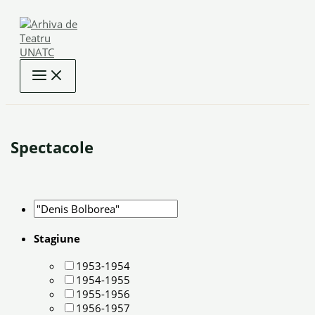
Skip
to
content
Spectacole
Stagiune
1953-1954
1954-1955
1955-1956
1956-1957