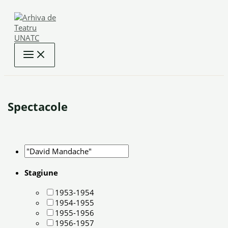
Skip
to
content
Spectacole
Stagiune
1953-1954
1954-1955
1955-1956
1956-1957