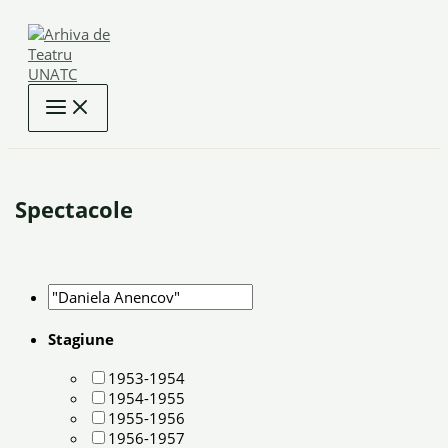
Skip
to
content
Spectacole
Stagiune
1953-1954
1954-1955
1955-1956
1956-1957