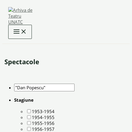
Skip
to
content
Spectacole
Stagiune
1953-1954
1954-1955
1955-1956
1956-1957