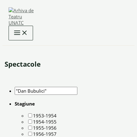
Skip
to
content
Spectacole
Stagiune
1953-1954
1954-1955
1955-1956
1956-1957