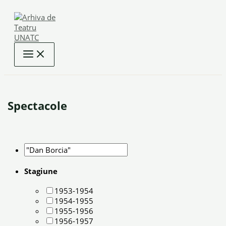
Skip
to
content
Spectacole
Stagiune
1953-1954
1954-1955
1955-1956
1956-1957