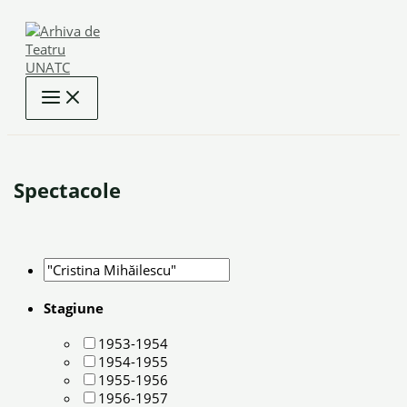
Skip
to
content
Spectacole
Stagiune
1953-1954
1954-1955
1955-1956
1956-1957