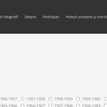
în fotografii
Despre
Participați
Povești prezente și trecu
1956-1957
1957-1958
1958-1959
1959-1960
1965-1966
1966-1967
1967-1968
1968-1969