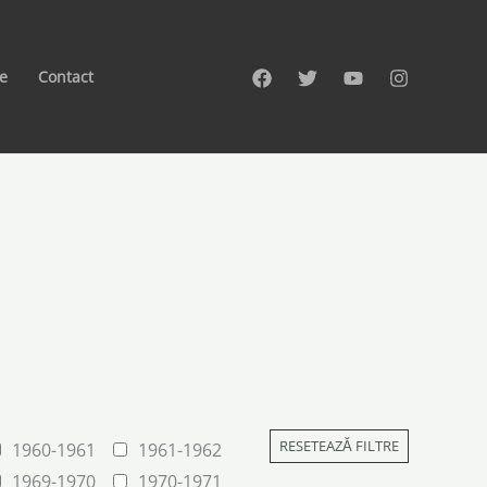
te
Contact
RESETEAZĂ FILTRE
1960-1961
1961-1962
1969-1970
1970-1971