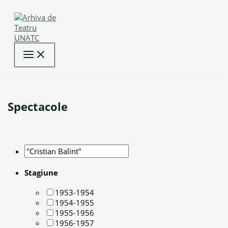
Skip
to
content
Spectacole
Stagiune
1953-1954
1954-1955
1955-1956
1956-1957