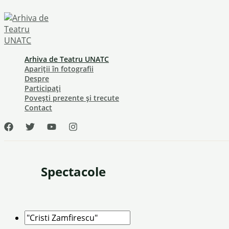
Skip
to
content
Arhiva de Teatru UNATC
Apariții în fotografii
Despre
Participați
Povești prezente și trecute
Contact
Spectacole