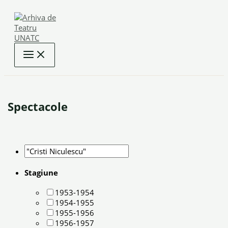
Skip
to
content
Spectacole
Stagiune
1953-1954
1954-1955
1955-1956
1956-1957