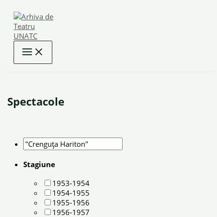
Skip
to
content
Spectacole
Stagiune
1953-1954
1954-1955
1955-1956
1956-1957