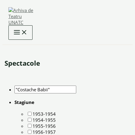
Skip
to
content
Spectacole
Stagiune
1953-1954
1954-1955
1955-1956
1956-1957