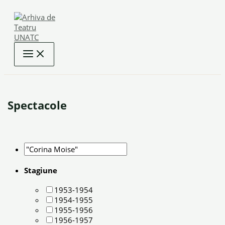
Skip
to
content
Spectacole
Stagiune
1953-1954
1954-1955
1955-1956
1956-1957