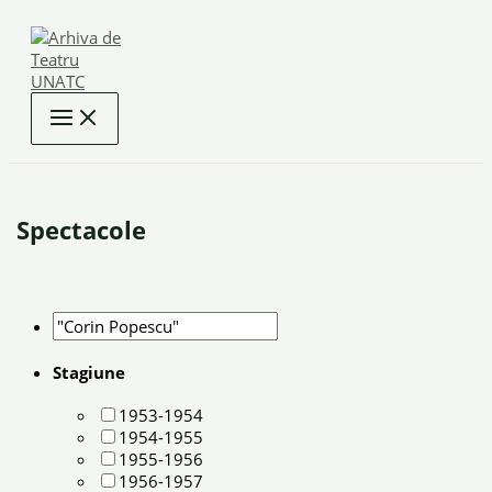
Skip
to
content
Spectacole
Stagiune
1953-1954
1954-1955
1955-1956
1956-1957