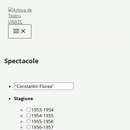
Skip
to
content
Spectacole
Stagiune
1953-1954
1954-1955
1955-1956
1956-1957