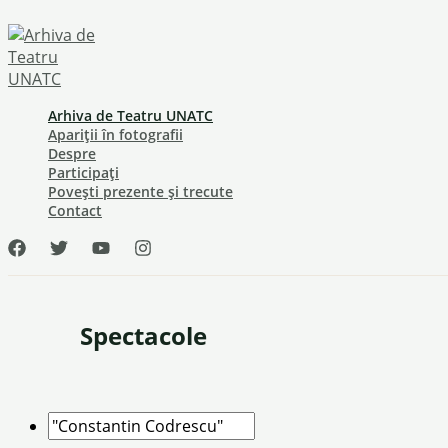
Skip
to
content
Arhiva de Teatru UNATC
Apariții în fotografii
Despre
Participați
Povești prezente și trecute
Contact
Spectacole