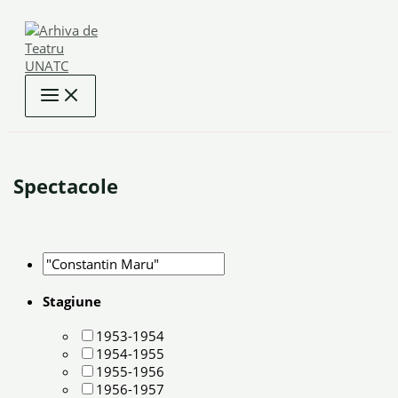
Skip
to
content
Spectacole
Stagiune
1953-1954
1954-1955
1955-1956
1956-1957