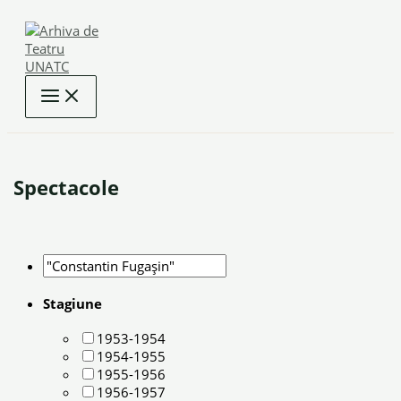
Skip
to
content
Spectacole
Stagiune
1953-1954
1954-1955
1955-1956
1956-1957